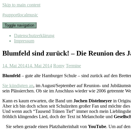
Skip to main content
#supportlocalmusic
Toggle navigation
Datenschutzerklärung
Impressum
Blumfeld sind zurück! – Die Reunion des J
14. Mai 2014
14. Mai 2014
Romy
Termine
Blumfeld
– gute alte Hamburger Schule – sind zurück auf den Bretter
Sie kündigten an
, im August/September auf Reunion- und Jubiläumstou
sein Plässierchen. Ob sie im Anschluss wieder wie 2006 getrennte Weg
Kann es kaum erwarten, die Band um
Jochen Distelmeyer
in Origin
Aber ich bin doch schon seit Schulzeiten großer Fan und möchte dies 
Und wenn auch “Tausend Tränen Tief” immer noch mein Lieblingslied
fröhlich klingendes Lied, doch der Text ist Melancholie und
Gesellsc
Sie sehen gerade einen Platzhalterinhalt von
YouTube
. Um auf den 