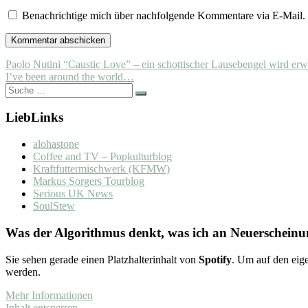
Benachrichtige mich über nachfolgende Kommentare via E-Mail.
Beitragsnavigation
Paolo Nutini “Caustic Love” – ein schottischer Lausebengel wird er
I’ve been around the world…
Suche
nach:
LiebLinks
alohastone
Coffee and TV – Popkulturblog
Kraftfuttermischwerk (KFMW)
Markus Sorgers Tourblog
Serious UK News
SoulStew
Was der Algorithmus denkt, was ich an Neuerscheinun
Sie sehen gerade einen Platzhalterinhalt von
Spotify
. Um auf den eige
werden.
Mehr Informationen
Inhalt entsperren