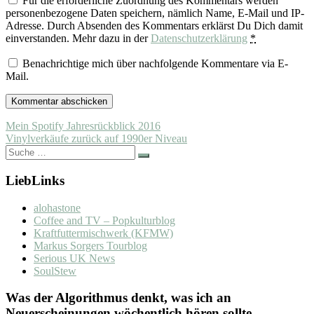
Für die erforderliche Zuordnung des Kommentars werden
personenbezogene Daten speichern, nämlich Name, E-Mail und IP-
Adresse. Durch Absenden des Kommentars erklärst Du Dich damit
einverstanden. Mehr dazu in der
Datenschutzerklärung
*
Benachrichtige mich über nachfolgende Kommentare via E-
Mail.
Beitragsnavigation
Mein Spotify Jahresrückblick 2016
Vinylverkäufe zurück auf 1990er Niveau
Suche
nach:
LiebLinks
alohastone
Coffee and TV – Popkulturblog
Kraftfuttermischwerk (KFMW)
Markus Sorgers Tourblog
Serious UK News
SoulStew
Was der Algorithmus denkt, was ich an
Neuerscheinungen wöchentlich hören sollte