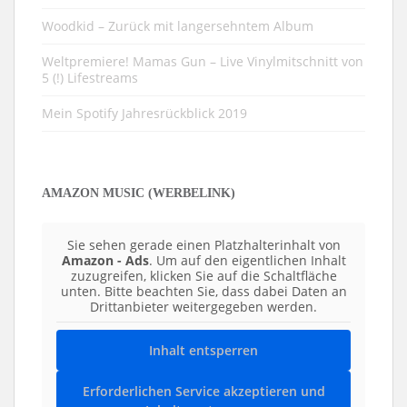
Woodkid – Zurück mit langersehntem Album
Weltpremiere! Mamas Gun – Live Vinylmitschnitt von
5 (!) Lifestreams
Mein Spotify Jahresrückblick 2019
AMAZON MUSIC (WERBELINK)
Sie sehen gerade einen Platzhalterinhalt von
Amazon - Ads
. Um auf den eigentlichen Inhalt
zuzugreifen, klicken Sie auf die Schaltfläche
unten. Bitte beachten Sie, dass dabei Daten an
Drittanbieter weitergegeben werden.
Inhalt entsperren
Erforderlichen Service akzeptieren und