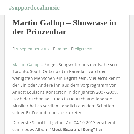
S
#supportlocalmusic
k
i
Martin Gallop – Showcase in
p
der Prinzenbar
t
o
m
5. September 2013
Romy
Allgemein
a
i
Martin Gallop
– Singer-Songwriter aus der Nähe von
n
Toronto, South Ontario (!) in Kanada – wird den
c
wenigsten Menschen ein Begriff sein. Vielleicht kennt
o
der Ein oder Andere ihn aus dem Vorprogramm von
n
Annett Louisans Konzerten in den Jahren 2007-2009.
t
Doch der schon seit 1983 in Deutschland lebende
e
Musiker hat es verdient, endlich aus dem Schatten
n
seiner Ex-Freundin herauszutreten.
t
Der erste Schritt ist getan. Am 04.10.2013 erscheint
sein neues Album
“Most Beautiful Song”
bei