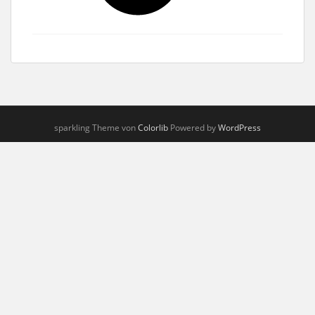
sparkling Theme von
Colorlib
Powered by
WordPress