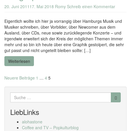
20. Juni 2011
17. Mai 2018
Romy
Schreib einen Kommentar
Eigentlich wollte ich hier ja vorrangig über Hamburgs Musik und
Musiker schreiben, über Vorbilder, über Newcomer aus dem
Ausland, über CDs, neue sowie zurückliegende Konzerte – und
irgendwie erweitert sich der Kreis der möglichen Themen immer
mehr und so bin ich heute über eine Graphik gestolpert, die sehr
gut passt und nicht ungeteilt bleiben sollte: […]
Weiterlesen
Seitennummerierung
Neuere Beiträge
1
…
4
5
der
Suche
Beiträge
nach:
LiebLinks
alohastone
Coffee and TV – Popkulturblog