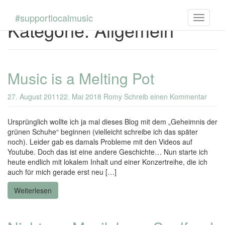
Skip
to
#supportlocalmusic
Toggle n
Kategorie:
Allgemein
main
content
Music is a Melting Pot
27. August 2011
22. Mai 2018
Romy
Schreib einen Kommentar
Ursprünglich wollte ich ja mal dieses Blog mit dem „Geheimnis der
grünen Schuhe“ beginnen (vielleicht schreibe ich das später
noch). Leider gab es damals Probleme mit den Videos auf
Youtube. Doch das ist eine andere Geschichte… Nun starte ich
heute endlich mit lokalem Inhalt und einer Konzertreihe, die ich
auch für mich gerade erst neu […]
Weiterlesen